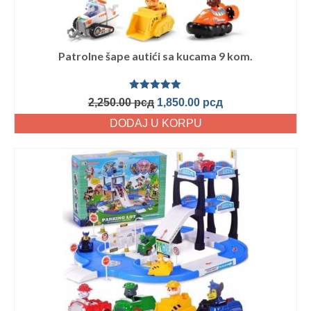
Patrolne šape autići sa kucama 9 kom.
Ocenjeno
2,250.00
рсд
1,850.00
рсд
sa
5.00
od
5
DODAJ U KORPU