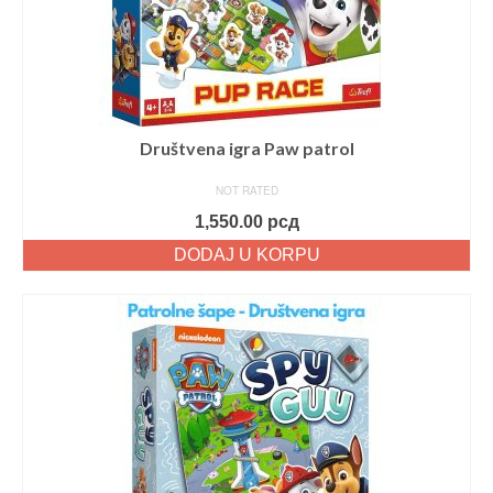
Društvena igra Paw patrol
NOT RATED
1,550.00
рсд
DODAJ U KORPU