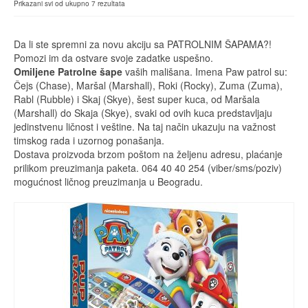
Prikazani svi od ukupno 7 rezultata
Da li ste spremni za novu akciju sa PATROLNIM ŠAPAMA?!
Pomozi im da ostvare svoje zadatke uspešno.
Omiljene Patrolne šape
vaših mališana. Imena Paw patrol su:
Čejs (Chase), Maršal (Marshall), Roki (Rocky), Zuma (Zuma),
Rabl (Rubble) i Skaj (Skye), šest super kuca, od Maršala
(Marshall) do Skaja (Skye), svaki od ovih kuca predstavljaju
jedinstvenu ličnost i veštine. Na taj način ukazuju na važnost
timskog rada i uzornog ponašanja.
Dostava proizvoda brzom poštom na željenu adresu, plaćanje
prilikom preuzimanja paketa. 064 40 40 254 (viber/sms/poziv)
mogućnost ličnog preuzimanja u Beogradu.