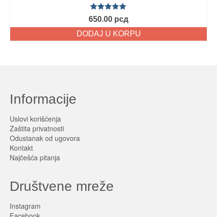
Ocenjeno
650.00
рсд
sa
5.00
od
5
DODAJ U KORPU
Informacije
Uslovi korišćenja
Zaštita privatnosti
Odustanak od ugovora
Kontakt
Najčešća pitanja
Društvene mreže
Instagram
Facebook