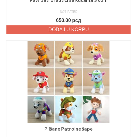
NOT RATED
650.00
рсд
DODAJ U KORPU
Plišane Patrolne šape