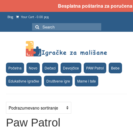
Besplatna poštarina za poručena dv
Blog
Your Cart
-
0.00
рсд
Search
for:
Početna
Novo
Dečaci
Devojčice
PAW Patrol
Bebe
Edukativne igračke
Društvene igre
Mame i tate
Paw Patrol