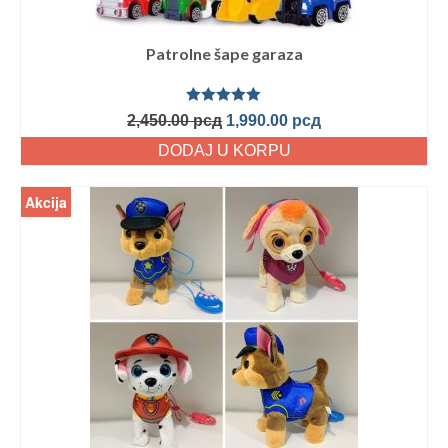
Patrolne šape garaza
Ocenjeno
2,450.00
рсд
1,990.00
рсд
sa
5.00
od
5
DODAJ U KORPU
Akcija