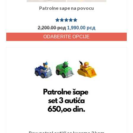
Patrolne sape na povocu
Ocenjeno
2,200.00
рсд
1,990.00
рсд
sa
5.00
od
5
ODABERITE OPCIJE
Paw patrol autići sa kucama 3 kom