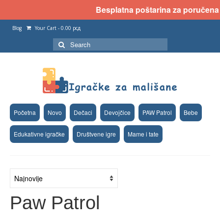
Besplatna poštarina za poručena d
Blog
Your Cart
-
0.00
рсд
Search
for:
Početna
Novo
Dečaci
Devojčice
PAW Patrol
Bebe
Edukativne igračke
Društvene igre
Mame i tate
Paw Patrol