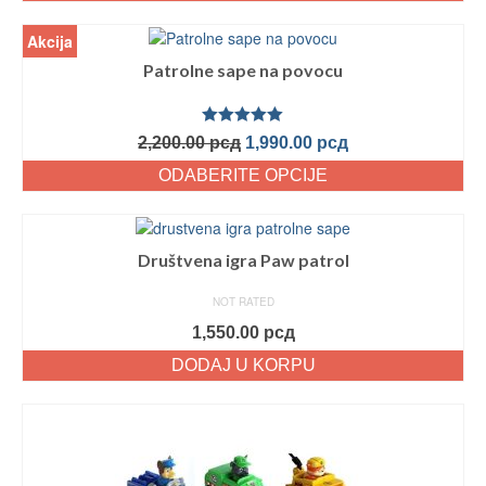
Akcija
Patrolne sape na povocu
Ocenjeno
2,200.00
рсд
1,990.00
рсд
sa
5.00
od
5
ODABERITE OPCIJE
Društvena igra Paw patrol
NOT RATED
1,550.00
рсд
DODAJ U KORPU