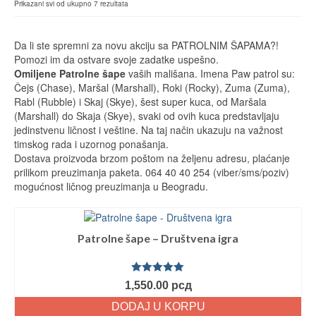
Prikazani svi od ukupno 7 rezultata
Da li ste spremni za novu akciju sa PATROLNIM ŠAPAMA?!
Pomozi im da ostvare svoje zadatke uspešno.
Omiljene Patrolne šape
vaših mališana. Imena Paw patrol su:
Čejs (Chase), Maršal (Marshall), Roki (Rocky), Zuma (Zuma),
Rabl (Rubble) i Skaj (Skye), šest super kuca, od Maršala
(Marshall) do Skaja (Skye), svaki od ovih kuca predstavljaju
jedinstvenu ličnost i veštine. Na taj način ukazuju na važnost
timskog rada i uzornog ponašanja.
Dostava proizvoda brzom poštom na željenu adresu, plaćanje
prilikom preuzimanja paketa. 064 40 40 254 (viber/sms/poziv)
mogućnost ličnog preuzimanja u Beogradu.
Patrolne šape – Društvena igra
Ocenjeno
1,550.00
рсд
sa
5.00
od
5
DODAJ U KORPU