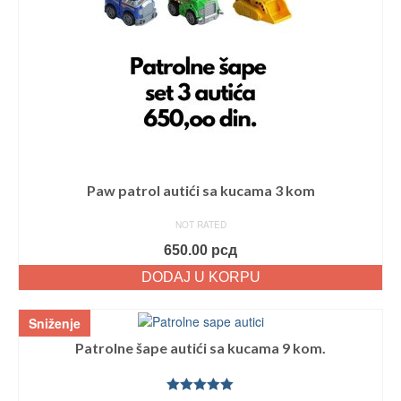
Paw patrol autići sa kucama 3 kom
NOT RATED
650.00
рсд
DODAJ U KORPU
Sniženje
Patrolne šape autići sa kucama 9 kom.