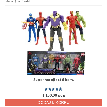
Prikazan jedan rezultat
Super heroji set 5 kom.
Ocenjeno
1,100.00
рсд
sa
5.00
od
5
DODAJ U KORPU