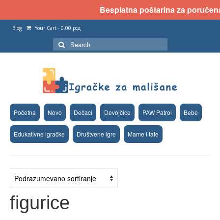
Besplatna poštarina za poručena 
Blog
Your Cart
-
0.00
рсд
Search
for:
Početna
Novo
Dečaci
Devojčice
PAW Patrol
Bebe
Edukativne igračke
Društvene igre
Mame i tate
figurice