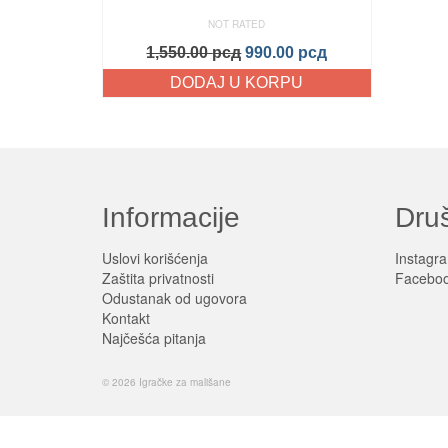
NOT RATED
1,550.00
рсд
990.00
рсд
DODAJ U KORPU
Informacije
Dru
Uslovi korišćenja
Instagr
Zaštita privatnosti
Facebo
Odustanak od ugovora
Kontakt
Najčešća pitanja
© 2026 Igračke za mališane