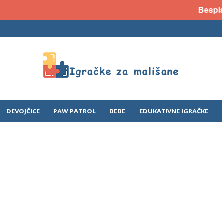
Besplat
DEVOJČICE
PAW PATROL
BEBE
EDUKATIVNE IGRAČKE
e