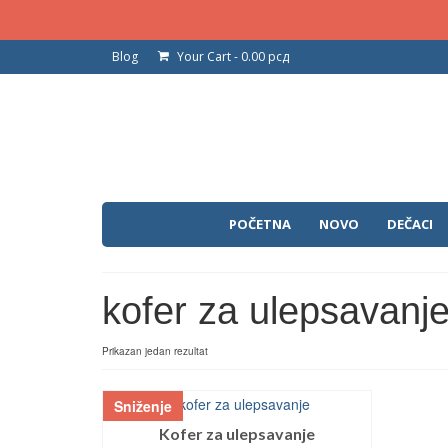
Blog
Your Cart
-
0.00
рсд
POČETNA
NOVO
DEČACI
kofer za ulepsavanj
Prikazan jedan rezultat
Sniženje
Kofer za ulepsavanje