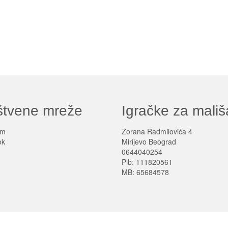
štvene mreže
Igračke za mali
am
Zorana Radmilovića 4
ok
Mirijevo Beograd
0644040254
Pib: 111820561
MB: 65684578