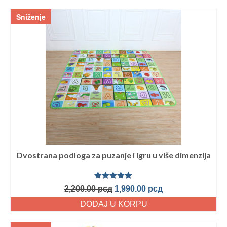
Sniženje
Dvostrana podloga za puzanje i igru u više dimenzija
Ocenjeno
2,200.00
рсд
1,990.00
рсд
sa
5.00
od
5
DODAJ U KORPU