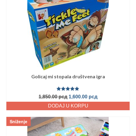
Golicaj mi stopala društvena igra
Ocenjeno
1,850.00
рсд
1,600.00
рсд
sa
5.00
od
5
DODAJ U KORPU
Sniženje