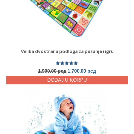
Velika dvostrana podloga za puzanje i igru
Ocenjeno
1,900.00
рсд
1,700.00
рсд
sa
5.00
od
5
DODAJ U KORPU