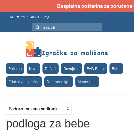
Besplatna poštarina za poručena dv
Blog
Your Cart
-
0.00
рсд
Search
for:
Početna
Novo
Dečaci
Devojčice
PAW Patrol
Bebe
Edukativne igračke
Društvene igre
Mame i tate
podloga za bebe