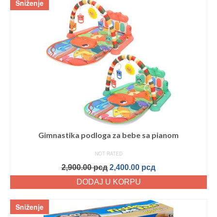
Sniženje
Gimnastika podloga za bebe sa pianom
NOT RATED
2,900.00
рсд
2,400.00
рсд
DODAJ U KORPU
Sniženje