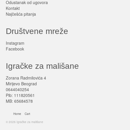
Odustanak od ugovora
Kontakt
Najčešća pitanja
Društvene mreže
Instagram
Facebook
Igračke za mališane
Zorana Radmilovića 4
Mirijevo Beograd
0644040254
Pib: 111820561
MB: 65684578
Home
Cart
© 2026 Igračke za mališane