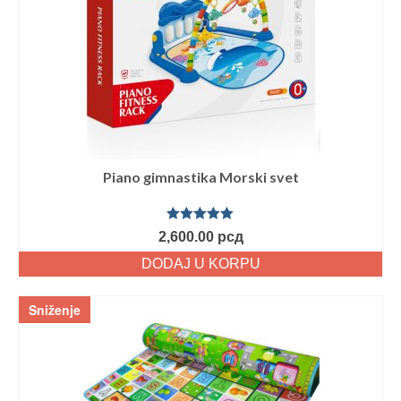
Piano gimnastika Morski svet
Ocenjeno
2,600.00
рсд
sa
5.00
od
5
DODAJ U KORPU
Sniženje