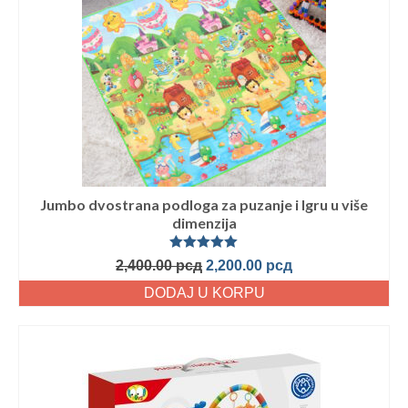
Jumbo dvostrana podloga za puzanje i Igru u više
dimenzija
Ocenjeno
2,400.00
рсд
2,200.00
рсд
sa
5.00
od
5
DODAJ U KORPU