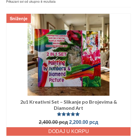
Prikazani svi od ukupno 8 rezultata
Sniženje
2u1 Kreativni Set – Slikanje po Brojevima &
Diamond Art
Ocenjeno
2,400.00
рсд
2,200.00
рсд
sa
5.00
od
5
DODAJ U KORPU