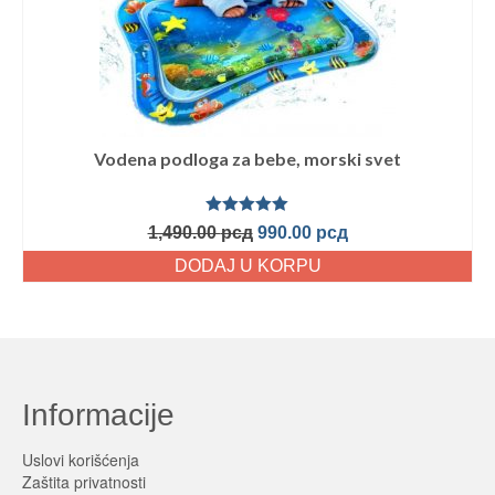
Vodena podloga za bebe, morski svet
Ocenjeno
1,490.00
рсд
990.00
рсд
sa
5.00
od
5
DODAJ U KORPU
Informacije
Uslovi korišćenja
Zaštita privatnosti