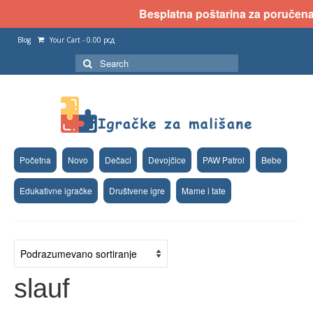
Besplatna poštarina za poručena d
Blog
Your Cart
-
0.00
рсд
Search
for:
Početna
Novo
Dečaci
Devojčice
PAW Patrol
Bebe
Edukativne igračke
Društvene igre
Mame i tate
slauf