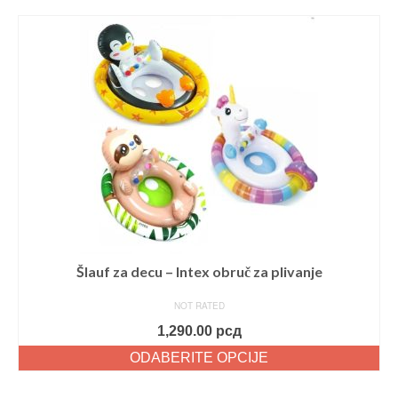
Šlauf za decu – Intex obruč za plivanje
NOT RATED
1,290.00
рсд
ODABERITE OPCIJE