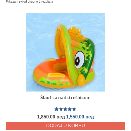
Prikazani svi od ukupno 2 rezultata
Šlauf sa nadstrešnicom
Ocenjeno
1,850.00
рсд
1,550.00
рсд
sa
5.00
od
5
DODAJ U KORPU