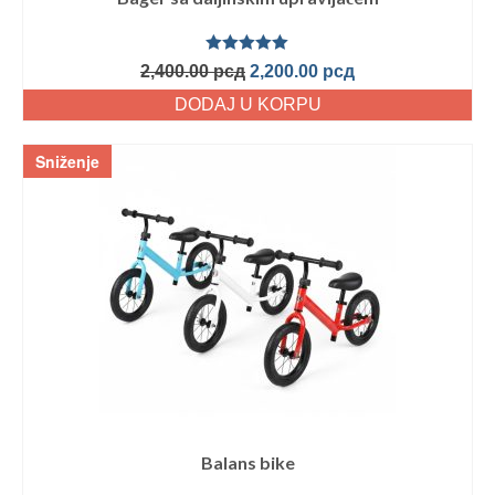
Ocenjeno
2,400.00
рсд
2,200.00
рсд
sa
5.00
od
5
DODAJ U KORPU
Sniženje
Balans bike