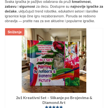
Svaka igračka je pažljivo odabrana da pruži
kreativnost,
zabavu
i
sigurnost
za decu. Dostupne su
najnovije igračke za
dečake
, uključujući trend robotike, edukativni setovi i šarolike
igraonice koje čine igru nezaboravnom. Ponuda se redovno
obnavlja — pratite nas za sve aktuelne i popularne igračke.
Sniženje
2u1 Kreativni Set – Slikanje po Brojevima &
Diamond Art