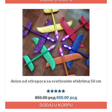
Avion od stiropora sa svetlosnim efektima 50 cm
Ocenjeno
850.00
рсд
650.00
рсд
sa
5.00
od
5
DODAJ U KORPU