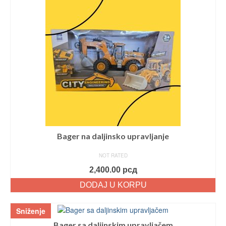
Bager na daljinsko upravljanje
NOT RATED
2,400.00
рсд
DODAJ U KORPU
Sniženje
Bager sa daljinskim upravljačem