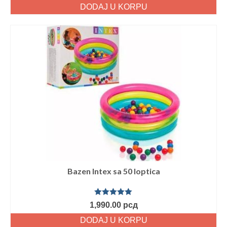
5
DODAJ U KORPU
Bazen Intex sa 50 loptica
Ocenjeno
1,990.00
рсд
sa
5.00
od
5
DODAJ U KORPU