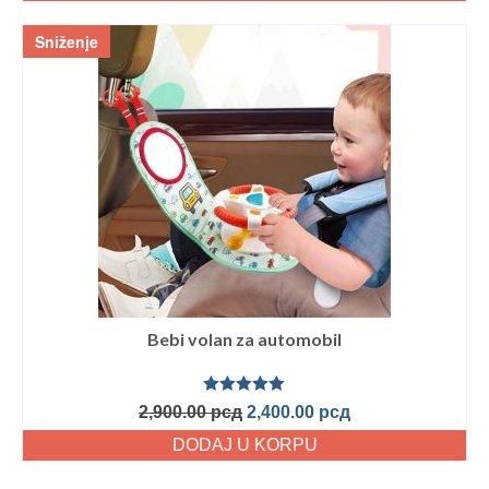
Sniženje
Bebi volan za automobil
Ocenjeno
2,900.00
рсд
2,400.00
рсд
sa
5.00
od
5
DODAJ U KORPU