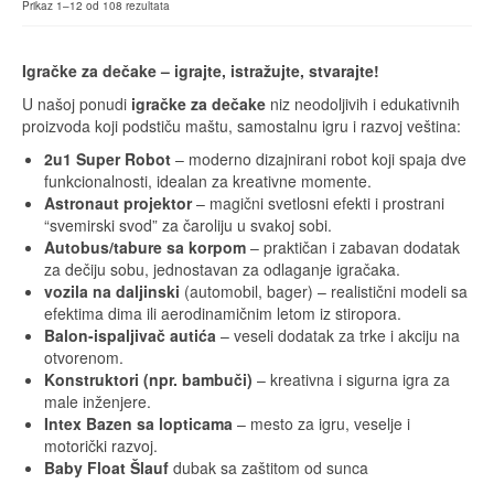
Prikaz 1–12 od 108 rezultata
Igračke za dečake – igrajte, istražujte, stvarajte!
U našoj ponudi
igračke za dečake
niz neodoljivih i edukativnih
proizvoda koji podstiču maštu, samostalnu igru i razvoj veština:
2u1 Super Robot
– moderno dizajnirani robot koji spaja dve
funkcionalnosti, idealan za kreativne momente.
Astronaut projektor
– magični svetlosni efekti i prostrani
“svemirski svod” za čaroliju u svakoj sobi.
Autobus/tabure sa korpom
– praktičan i zabavan dodatak
za dečiju sobu, jednostavan za odlaganje igračaka.
vozila na daljinski
(automobil, bager) – realistični modeli sa
efektima dima ili aerodinamičnim letom iz stiropora.
Balon-ispaljivač autića
– veseli dodatak za trke i akciju na
otvorenom.
Konstruktori (npr. bambuči)
– kreativna i sigurna igra za
male inženjere.
Intex Bazen sa lopticama
– mesto za igru, veselje i
motorički razvoj.
Baby Float Šlauf
dubak sa zaštitom od sunca