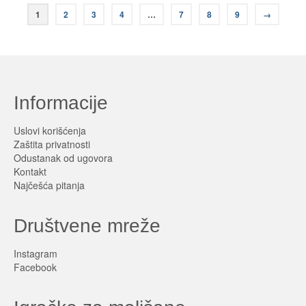
1
2
3
4
…
7
8
9
→
Informacije
Uslovi korišćenja
Zaštita privatnosti
Odustanak od ugovora
Kontakt
Najčešća pitanja
Društvene mreže
Instagram
Facebook