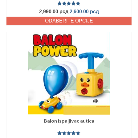
Ocenjeno
2,990.00
рсд
2,600.00
рсд
sa
5.00
od
5
ODABERITE OPCIJE
Balon ispaljivac autica