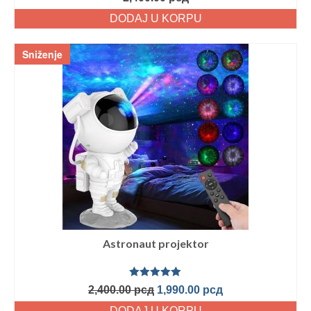
sa
5.00
od
5
DODAJ U KORPU
Sniženje
Astronaut projektor
Ocenjeno
2,400.00
рсд
1,990.00
рсд
sa
5.00
od
5
DODAJ U KORPU