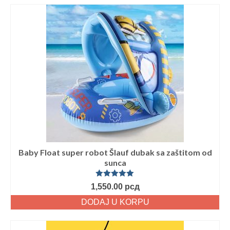
Baby Float super robot Šlauf dubak sa zaštitom od
sunca
Ocenjeno
1,550.00
рсд
sa
5.00
od
5
DODAJ U KORPU