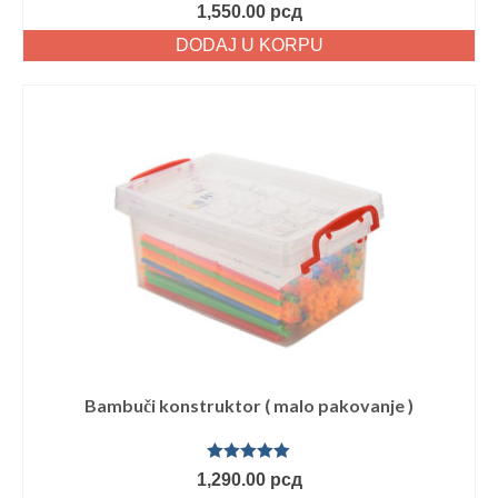
Ocenjeno
1,550.00
рсд
sa
5.00
od
5
DODAJ U KORPU
Bambuči konstruktor ( malo pakovanje )
Ocenjeno
1,290.00
рсд
sa
5.00
od