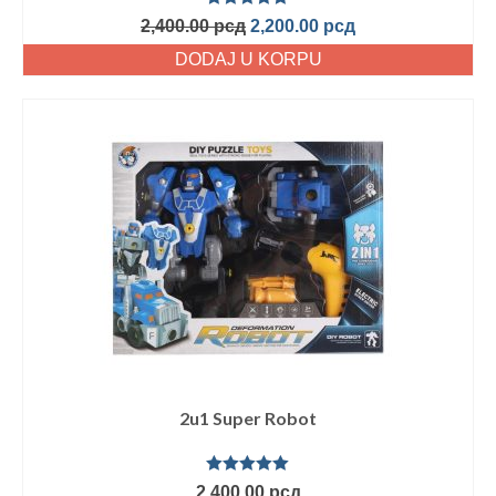
Ocenjeno
2,400.00
рсд
2,200.00
рсд
sa
5.00
od
5
DODAJ U KORPU
2u1 Super Robot
Ocenjeno
2,400.00
рсд