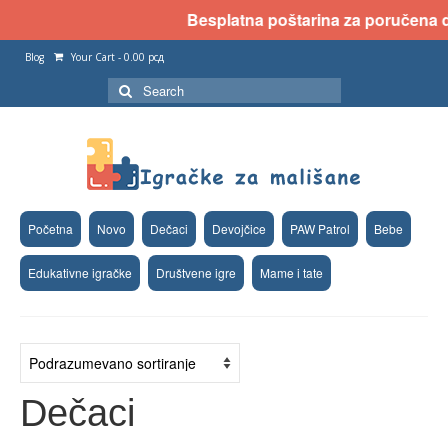
Besplatna poštarina za poručena dva
Blog
Your Cart
-
0.00
рсд
Search
for:
Početna
Novo
Dečaci
Devojčice
PAW Patrol
Bebe
Edukativne igračke
Društvene igre
Mame i tate
Dečaci