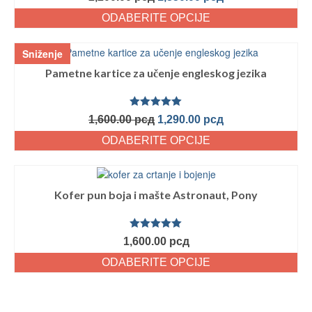
sa
5.00
od
5
ODABERITE OPCIJE
Sniženje
Pametne kartice za učenje engleskog jezika
Ocenjeno
1,600.00
рсд
1,290.00
рсд
sa
5.00
od
5
ODABERITE OPCIJE
Kofer pun boja i mašte Astronaut, Pony
Ocenjeno
1,600.00
рсд
sa
5.00
od
5
ODABERITE OPCIJE