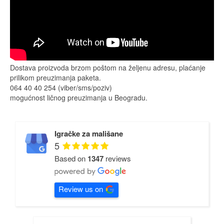
Dostava proizvoda brzom poštom na željenu adresu, plaćanje
prilikom preuzimanja paketa.
064 40 40 254 (viber/sms/poziv)
mogućnost ličnog preuzimanja u Beogradu.
Igračke za mališane
5
Based on
1347
reviews
Review us on