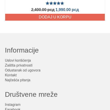
Ocenjeno
2,400.00
рсд
1,990.00
рсд
sa
5.00
od
5
DODAJ U KORPU
Informacije
Uslovi korišćenja
Zaštita privatnosti
Odustanak od ugovora
Kontakt
Najčešća pitanja
Društvene mreže
Instagram
Facebook