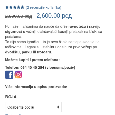
(
2
recenzije korisnika)
Ocenjeno
2
2,600.00
рсд
2,990.00
рсд
5.00
od 5 na
osnovu
ocene kupca
Pomaže mališanima da nauče da drže
ravnotežu i razviju
sigurnost
u vožnji, olakšavajući kasniji prelazak na bicikl sa
pedalama.
To nije samo igračka – to je prva škola samopouzdanja na
točkovima! Lagani su, stabilni i idealni za prve vožnje po
dvorištu, parku ili trotoaru
.
Možete kupiti i putem telefona :
Telefon: 064 40 40 254 (viber/sms/poziv)
Više informacija u opisu proizvoda:
BOJA
Clear selection