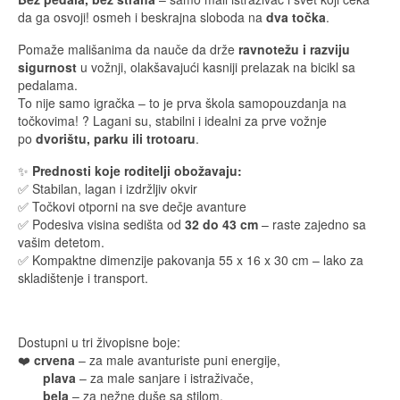
da ga osvoji! osmeh i beskrajna sloboda na
dva točka
.
Pomaže mališanima da nauče da drže
ravnotežu i razviju
sigurnost
u vožnji, olakšavajući kasniji prelazak na bicikl sa
pedalama.
To nije samo igračka – to je prva škola samopouzdanja na
točkovima! ? Lagani su, stabilni i idealni za prve vožnje
po
dvorištu, parku ili trotoaru
.
✨
Prednosti koje roditelji obožavaju:
✅ Stabilan, lagan i izdržljiv okvir
✅ Točkovi otporni na sve dečje avanture
✅ Podesiva visina sedišta od
32 do 43 cm
– raste zajedno sa
vašim detetom.
✅ Kompaktne dimenzije pakovanja 55 x 16 x 30 cm – lako za
skladištenje i transport.
Dostupni u tri živopisne boje:
❤️
crvena
– za male avanturiste puni energije,
plava
– za male sanjare i istraživače,
bela
– za nežne duše sa stilom.