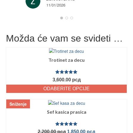
11/01/2026
Možda će vam se svideti …
Trotinet za decu
Ocenjeno
3,600.00
рсд
sa
5.00
od
5
ODABERITE OPCIJE
Sniženje
Sef kasica prasica
Ocenjeno
2,200.00
рсд
1,850.00
рсд