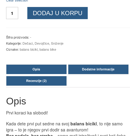
Balans
DODAJ U KORPU
bike
količina
Šifra proizvoda:
-
Kategorije:
Dečaci
,
Devojčice
,
Sniženje
Oznake:
balans bicikl
,
balans bike
Opis
Dodatne informacije
Recenzije (2)
Opis
Prvi koraci ka slobodi!
Kada dete prvi put sedne na svoj
balans bicikl
, to nije samo
igra – to je njegov prvi dodir sa avanturom!
Bez pedala, bez straha
– samo mali istraživač i svet koji čeka