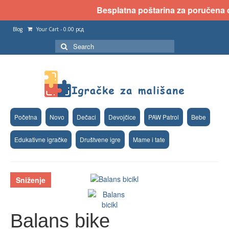
Besplatna poštarina za poručena dv
Blog
Your Cart
-
0.00
рсд
Search
for:
Početna
Novo
Dečaci
Devojčice
PAW Patrol
Bebe
Edukativne igračke
Društvene igre
Mame i tate
Sniženje
Balans bike