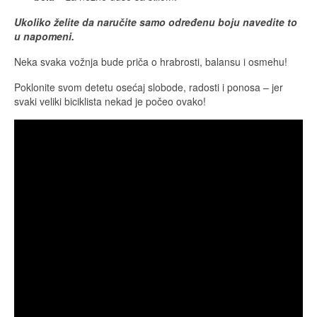
Ukoliko želite da naručite samo određenu boju navedite to
u napomeni.
Neka svaka vožnja bude priča o hrabrosti, balansu i osmehu!
Poklonite svom detetu osećaj slobode, radosti i ponosa – jer
svaki veliki biciklista nekad je počeo ovako!