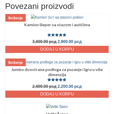
Povezani proizvodi
Sniženje
Kamion šleper sa stazom i autićima
Ocenjeno
3,400.00
рсд
2,900.00
рсд
sa
5.00
od
5
DODAJ U KORPU
Sniženje
Jumbo dvostrana podloga za puzanje i Igru u više
dimenzija
Ocenjeno
2,400.00
рсд
2,200.00
рсд
sa
5.00
od
5
DODAJ U KORPU
Veliki Šator