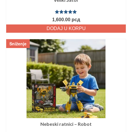
Ocenjeno
1,600.00
рсд
sa
5.00
od
5
DODAJ U KORPU
Sniženje
Nebeski ratnici – Robot