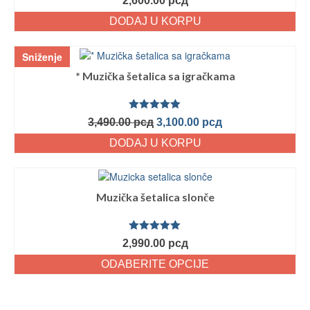
2,600.00
рсд
sa
5.00
od
5
DODAJ U KORPU
Sniženje
* Muzička šetalica sa igračkama
Ocenjeno
3,490.00
рсд
3,100.00
рсд
sa
5.00
od
5
DODAJ U KORPU
Muzička šetalica slonče
Ocenjeno
2,990.00
рсд
sa
5.00
od
5
ODABERITE OPCIJE