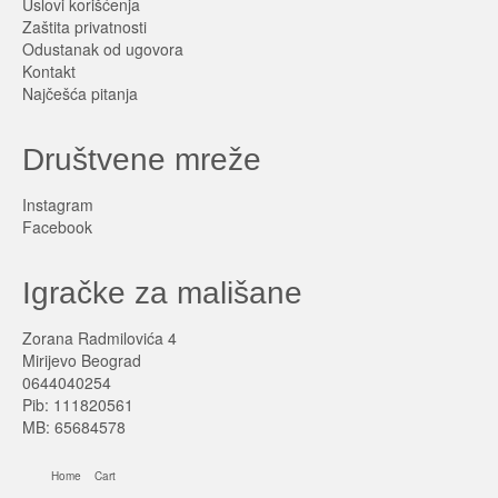
Uslovi korišćenja
Zaštita privatnosti
Odustanak od ugovora
Kontakt
Najčešća pitanja
Društvene mreže
Instagram
Facebook
Igračke za mališane
Zorana Radmilovića 4
Mirijevo Beograd
0644040254
Pib: 111820561
MB: 65684578
Home
Cart