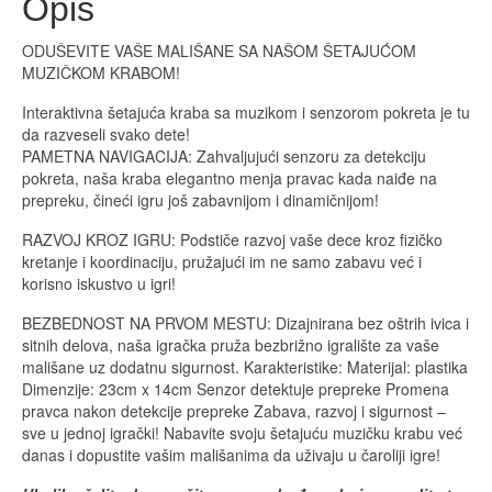
Opis
ODUŠEVITE VAŠE MALIŠANE SA NAŠOM ŠETAJUĆOM
MUZIČKOM KRABOM!
Interaktivna šetajuća kraba sa muzikom i senzorom pokreta je tu
da razveseli svako dete!
PAMETNA NAVIGACIJA: Zahvaljujući senzoru za detekciju
pokreta, naša kraba elegantno menja pravac kada naiđe na
prepreku, čineći igru još zabavnijom i dinamičnijom!
RAZVOJ KROZ IGRU: Podstiče razvoj vaše dece kroz fizičko
kretanje i koordinaciju, pružajući im ne samo zabavu već i
korisno iskustvo u igri!
BEZBEDNOST NA PRVOM MESTU: Dizajnirana bez oštrih ivica i
sitnih delova, naša igračka pruža bezbrižno igralište za vaše
mališane uz dodatnu sigurnost. Karakteristike: Materijal: plastika
Dimenzije: 23cm x 14cm Senzor detektuje prepreke Promena
pravca nakon detekcije prepreke Zabava, razvoj i sigurnost –
sve u jednoj igrački! Nabavite svoju šetajuću muzičku krabu već
danas i dopustite vašim mališanima da uživaju u čaroliji igre!