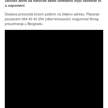
Ukoliko želite da naručite samo određenu boju navedite to
u napomeni.
Dostava proizvoda brzom poštom na željenu adresu. Placanje
pouzecem 064 40 40 254 (viber/sms/poziv) mogućnost ličnog
preuzimanja u Beogradu.