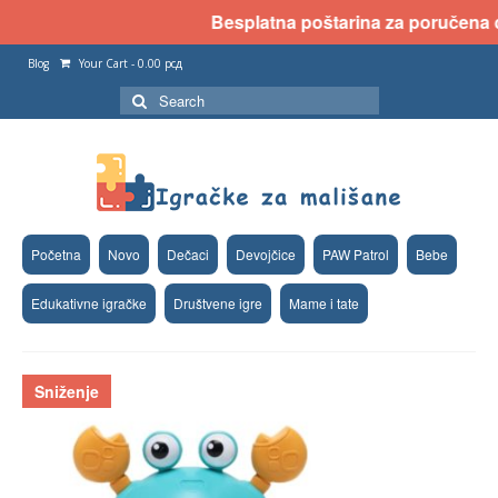
Besplatna poštarina za poručena dva
Blog
Your Cart
-
0.00
рсд
Search
for:
Početna
Novo
Dečaci
Devojčice
PAW Patrol
Bebe
Edukativne igračke
Društvene igre
Mame i tate
Sniženje