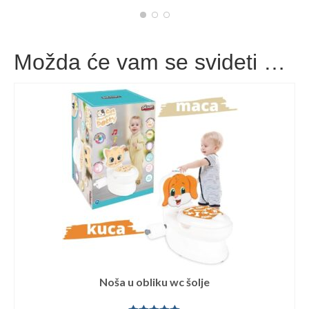
Možda će vam se svideti …
Noša u obliku wc šolje