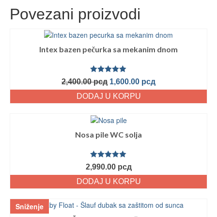
Povezani proizvodi
Intex bazen pečurka sa mekanim dnom
Ocenjeno
2,400.00
рсд
1,600.00
рсд
sa
5.00
od
5
DODAJ U KORPU
Nosa pile WC solja
Ocenjeno
2,990.00
рсд
sa
5.00
od
5
DODAJ U KORPU
Sniženje