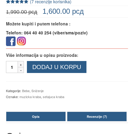
(
7
recenzije korisnika)
Ocenjeno
7
1,600.00
рсд
1,990.00
рсд
5.00
od 5 na
osnovu
ocena kupaca
Možete kupiti i putem telefona :
Telefon: 064 40 40 254 (viber/sms/poziv)
Više informacija u opisu proizvoda:
Interaktivna
DODAJ U KORPU
šetajuća
kraba
količina
Kategorije:
Bebe
,
Sniženje
Oznake:
muzicka kraba
,
setajuca kraba
Opis
Recenzije (7)