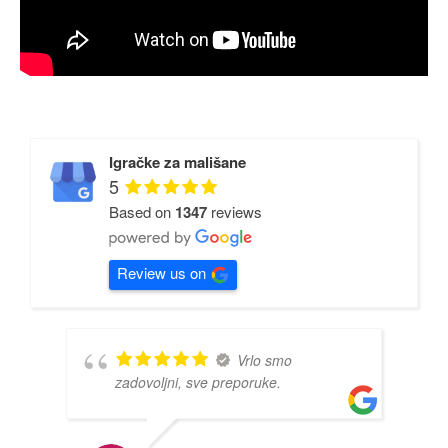
Igračke za mališane
5
Based on
1347
reviews
Review us on
Vrlo smo
zadovoljni, sve preporuke.