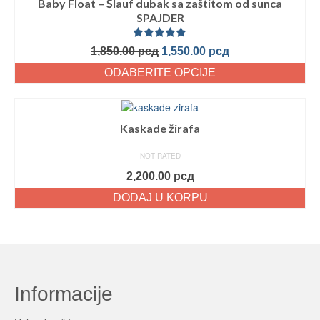
Baby Float – Šlauf dubak sa zaštitom od sunca
SPAJDER
Ocenjeno
1,850.00
рсд
1,550.00
рсд
sa
5.00
od
5
ODABERITE OPCIJE
Kaskade žirafa
NOT RATED
2,200.00
рсд
DODAJ U KORPU
Informacije