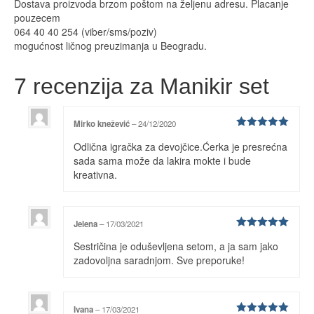
Dostava proizvoda brzom poštom na željenu adresu. Placanje
pouzecem
064 40 40 254 (viber/sms/poziv)
mogućnost ličnog preuzimanja u Beogradu.
7 recenzija za
Manikir set
Mirko knežević
–
24/12/2020
Ocenjeno
Odlična igračka za devojčice.Ćerka je presrećna
sa
5
od 5
sada sama može da lakira mokte i bude
kreativna.
Jelena
–
17/03/2021
Ocenjeno
Sestričina je oduševljena setom, a ja sam jako
sa
5
od 5
zadovoljna saradnjom. Sve preporuke!
Ivana
–
17/03/2021