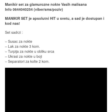
Manikir set za glamurozne nokte Vasih malisana
Info 0644040254 (viber/sms/poziv)
MANIKIR SET je apsolutni HIT u svetu, a sad je dostupan i
kod nas!
Set sadrzi :
– Susac za nokte
– Lak za nokte 3 kom.
– Turpija za nokte u obliku srca
– Ukrasi za nokte u boji
– Separatori za kolte 2 kom.