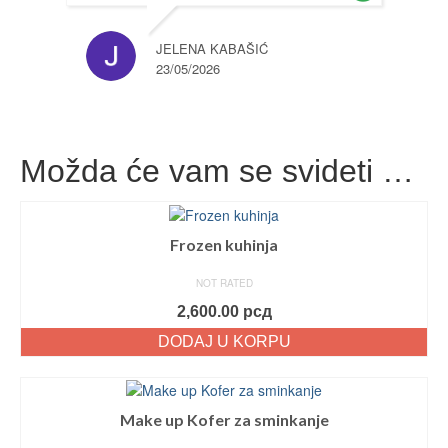
JELENA KABAŠIĆ
23/05/2026
Možda će vam se svideti …
Frozen kuhinja
NOT RATED
2,600.00
рсд
DODAJ U KORPU
Make up Kofer za sminkanje