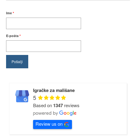
Ime
*
E-pošta
*
Igračke za mališane
5
Based on
1347
reviews
Review us on