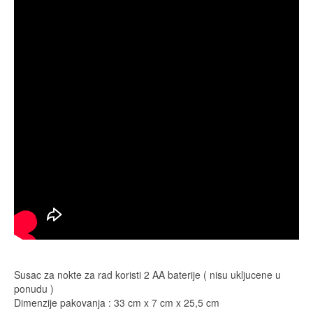
Susac za nokte za rad koristi 2 AA baterije ( nisu ukljucene u
ponudu )
Dimenzije pakovanja : 33 cm x 7 cm x 25,5 cm