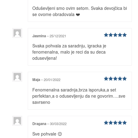
Ocenjeno
Oduševljeni smo ovim setom. Svaka devojčica bi
sa
5
od 5
se ovome obradovala ❤️
Jasmina
–
25/12/2021
Ocenjeno
Svaka pohvala za saradnju, igracka je
sa
5
od 5
fenomenalna, malo je reci da su deca
odusevljena!
Maja
–
20/01/2022
Ocenjeno
Fenomenalna saradnja,brza isporuka,a set
sa
5
od 5
perfektan,a o odusevljenju da ne govorim….sve
savrseno
Dragana
–
30/03/2022
Ocenjeno
Sve pohvale 😊
sa
5
od 5