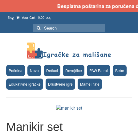
Besplatna poštarina za poručena dva
Blog
Your Cart
-
0.00
рсд
Search
for:
Početna
Novo
Dečaci
Devojčice
PAW Patrol
Bebe
Edukativne igračke
Društvene igre
Mame i tate
Manikir set