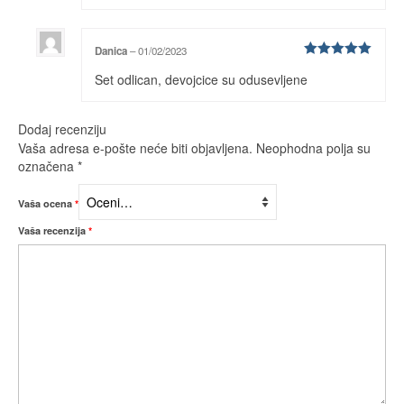
Danica
–
01/02/2023
Ocenjeno
Set odlican, devojcice su odusevljene
sa
5
od 5
Dodaj recenziju
Vaša adresa e-pošte neće biti objavljena.
Neophodna polja su
označena
*
Vaša ocena
*
Vaša recenzija
*