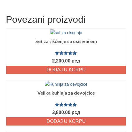
Povezani proizvodi
Set za čišćenje sa usisivačem
Ocenjeno
2,200.00
рсд
sa
5.00
od
5
DODAJ U KORPU
Velika kuhinja za devojcice
Ocenjeno
3,800.00
рсд
sa
5.00
od
5
DODAJ U KORPU