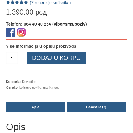
(
7
recenzije korisnika)
Ocenjeno
7
1,390.00
рсд
5.00
od 5 na
osnovu
ocena kupaca
Telefon: 064 40 40 254 (viber/sms/poziv)
Više informacija u opisu proizvoda:
Manikir
DODAJ U KORPU
set
količina
Kategorija:
Devojčice
Oznake:
lakiranje noktiju
,
manikir set
Opis
Recenzije (7)
Opis