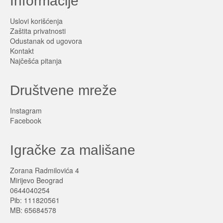
Informacije
Uslovi korišćenja
Zaštita privatnosti
Odustanak od ugovora
Kontakt
Najčešća pitanja
Društvene mreže
Instagram
Facebook
Igračke za mališane
Zorana Radmilovića 4
Mirijevo Beograd
0644040254
Pib: 111820561
MB: 65684578