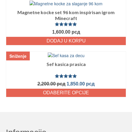
Magnetne kocke set 96 kom inspirisan igrom
Minecraft
Ocenjeno
1,600.00
рсд
sa
5.00
od
5
DODAJ U KORPU
Sniženje
Sef kasica prasica
Ocenjeno
2,200.00
рсд
1,850.00
рсд
sa
5.00
od
5
ODABERITE OPCIJE