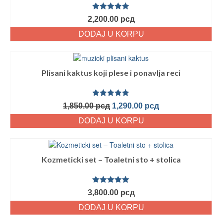
Ocenjeno
2,200.00
рсд
sa
5.00
od
5
DODAJ U KORPU
Plisani kaktus koji plese i ponavlja reci
Ocenjeno
1,850.00
рсд
1,290.00
рсд
sa
5.00
od
5
DODAJ U KORPU
Kozmeticki set – Toaletni sto + stolica
Ocenjeno
3,800.00
рсд
sa
5.00
od
5
DODAJ U KORPU