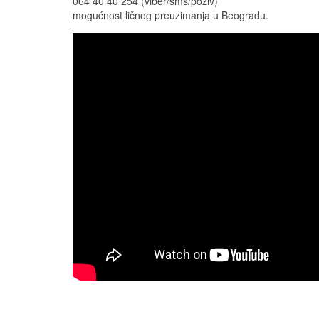
064 40 40 254 (viber/sms/poziv)
mogućnost ličnog preuzimanja u Beogradu.