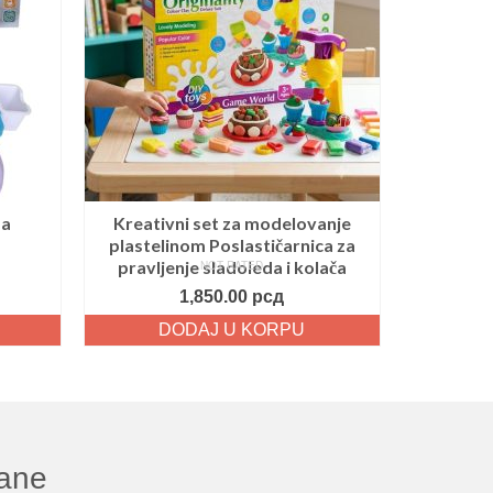
ma
Kreativni set za modelovanje
plastelinom Poslastičarnica za
pravljenje sladoleda i kolača
NOT RATED
1,850.00
рсд
DODAJ U KORPU
šane