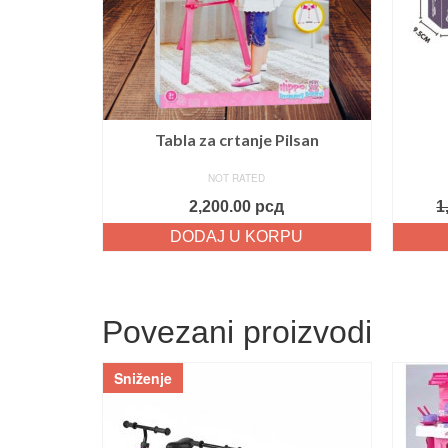
Tabla za crtanje Pilsan
NOT RATED
2,200.00
рсд
1
DODAJ U KORPU
Povezani proizvodi
Sniženje