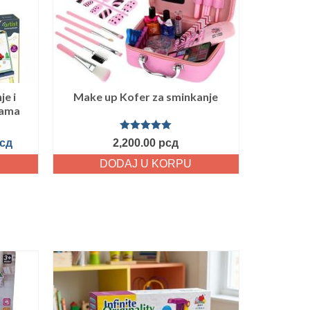
je i
Make up Kofer za sminkanje
rama
Ocenjeno
сд
2,200.00
рсд
sa
5.00
od
5
DODAJ U KORPU