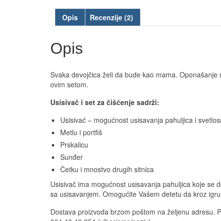
Opis
Recenzije (2)
Opis
Svaka devojčica želi da bude kao mama. Oponašanje mam
ovim setom.
Usisivač i set za čišćenje sadrži:
Usisivać – mogućnost usisavanja pahuljica i svetlosn
Metlu i portfiš
Prskalicu
Sunđer
Četku i mnostvo drugih sitnica
Usisivač ima mogućnost usisavanja pahuljica koje se dob
sa usisavanjem. Omogućite Vašem detetu da kroz igru i
Dostava proizvoda brzom poštom na željenu adresu. 