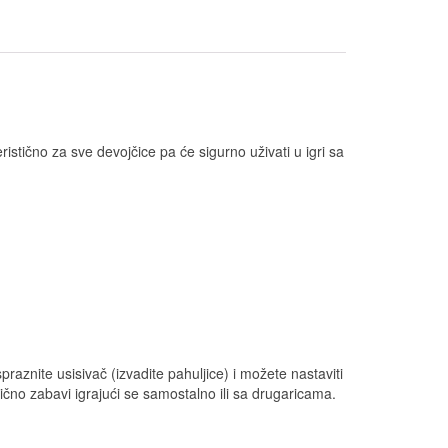
tično za sve devojčice pa će sigurno uživati u igri sa
aznite usisivač (izvadite pahuljice) i možete nastaviti
čno zabavi igrajući se samostalno ili sa drugaricama.