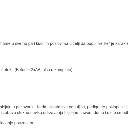
e u svemu pa i kućnim poslovima u želji da budu “velike” je karakteris
i efekti (Baterije 2xAA, nisu u kompletu)
ijaju u pakovanju. Kada usisate sve pahuljice, podignete poklopac i ispr
 zabavu stekne naviku održavanja higijene u svom domu i uz to se odli
Placanje pouzecem