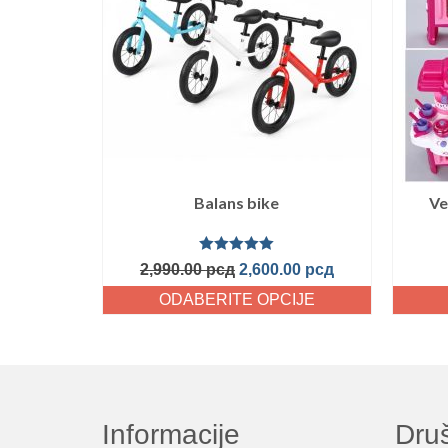
Balans bike
Ve
Ocenjeno
2,990.00
рсд
2,600.00
рсд
sa
5.00
od
5
ODABERITE OPCIJE
Informacije
Dru