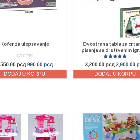
Kofer za ulepsavanje
Dvostrana tabla za crtan
pisanje sa društvenim ig
NOT RATED
Ocenjeno
,550.00
рсд
990.00
рсд
3,200.00
рсд
2,900.00
р
sa
5.00
od
5
DODAJ U KORPU
DODAJ U KORPU