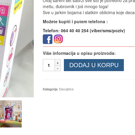
Ovaj šareni set sadrži sve što je potrebno za p
metlu, đubrovnik i još mnogo toga!
Sve u jarkim bojama i slatkim oblicima koje dec
Možete kupiti i putem telefona :
Telefon: 064 40 40 254 (viber/sms/poziv)
Više informacija u opisu proizvoda:
Set
DODAJ U KORPU
za
čišćenje
sa
usisivačem
Kategorija:
Devojčice
količina