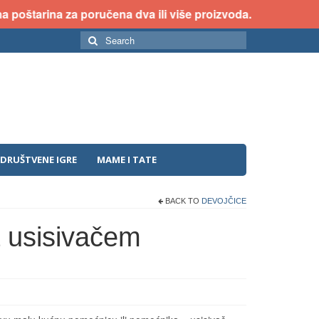
štarina za poručena dva ili više proizvoda.
Search
for:
DRUŠTVENE IGRE
MAME I TATE
BACK TO
DEVOJČICE
a usisivačem