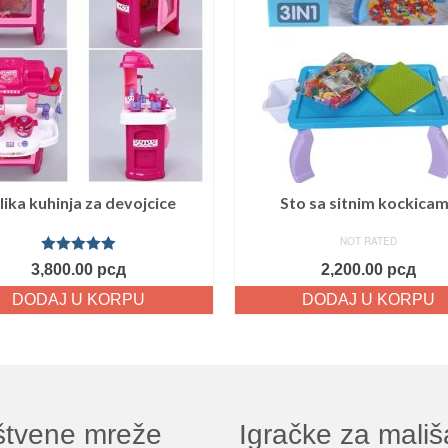
lika kuhinja za devojcice
Sto sa sitnim kockica
NOT RATED
Ocenjeno
3,800.00
рсд
2,200.00
рсд
sa
5.00
od
5
DODAJ U KORPU
DODAJ U KORPU
štvene mreže
Igračke za mali