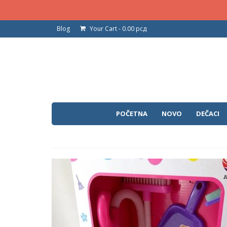
Blog
Your Cart
-
0.00
рсд
POČETNA
NOVO
DEČACI