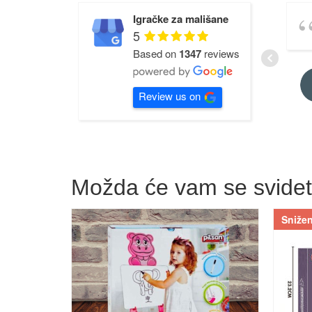
Igračke za mališane
5
Based on
1347
reviews
Review us on
Možda će vam se svide
Snižen