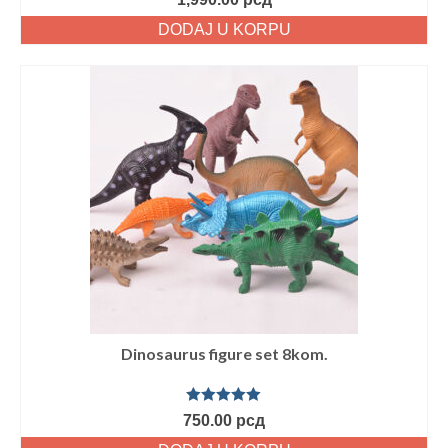
sa
5.00
od
5
DODAJ U KORPU
Dinosaurus figure set 8kom.
Ocenjeno
750.00
рсд
sa
5.00
od
5