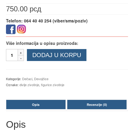
750.00
рсд
Telefon: 064 40 40 254 (viber/sms/poziv)
Više informacija u opisu proizvoda:
Divlje
DODAJ U KORPU
životinje
figurice
set
6
Kategorije:
Dečaci
,
Devojčice
kom.
Oznake:
divlje zivotinje
,
figurice zivotinje
količina
Opis
Recenzije (0)
Opis