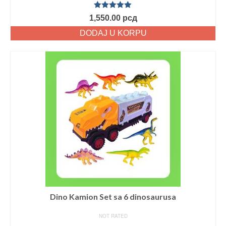
Ocenjeno
1,550.00
рсд
sa
5.00
od
5
DODAJ U KORPU
Dino Kamion Set sa 6 dinosaurusa
NOT RATED