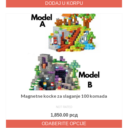
5
DODAJ U KORPU
Magnetne kocke za slaganje 100 komada
NOT RATED
1,850.00
рсд
ODABERITE OPCIJE