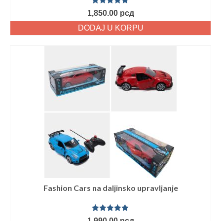
Ocenjeno
1,850.00
рсд
sa
5.00
od
5
DODAJ U KORPU
Fashion Cars na daljinsko upravljanje
Ocenjeno
1,990.00
рсд