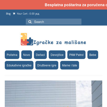
Besplatna poštarina za poručena dva
Blog
Your Cart
-
0.00
рсд
Search
for:
Početna
Novo
Dečaci
Devojčice
PAW Patrol
Bebe
Edukativne igračke
Društvene igre
Mame i tate