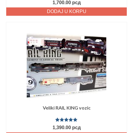
1,700.00
рсд
DODAJ U KORPU
Veliki RAIL KING vozic
Ocenjeno
1,390.00
рсд
sa
5.00
od