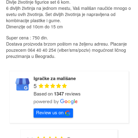
Divlje životinje figurice set 6 kom.
6 divljih živtinja na jednom mestu, Vaš mališan naučiće mnogo o
svetu ovih životinja. Set divljih životinja je napravljena od
kombinacije plastike i gume.
Dimenzije od 10cm do 15 cm
Super cena : 750 din.
Dostava proizvoda brzom poštom na željenu adresu. Placanje
pouzecem 064 40 40 254 (viber/sms/poziv) mogućnost ličnog
preuzimanja u Beogradu.
Igračke za mališane
5
Based on
1347
reviews
Review us on