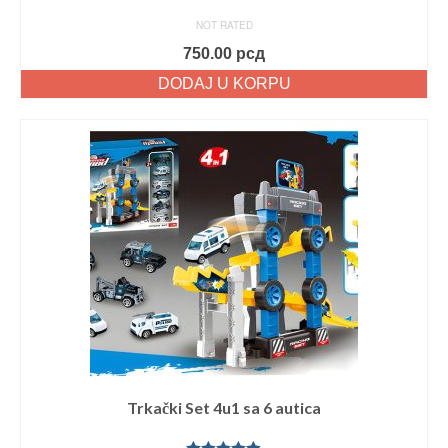
NOT RATED
750.00
рсд
DODAJ U KORPU
Trkački Set 4u1 sa 6 autica