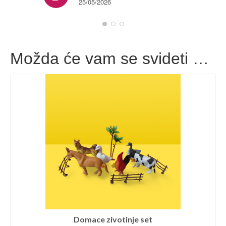
25/05/2026
Možda će vam se svideti …
Domace zivotinje set