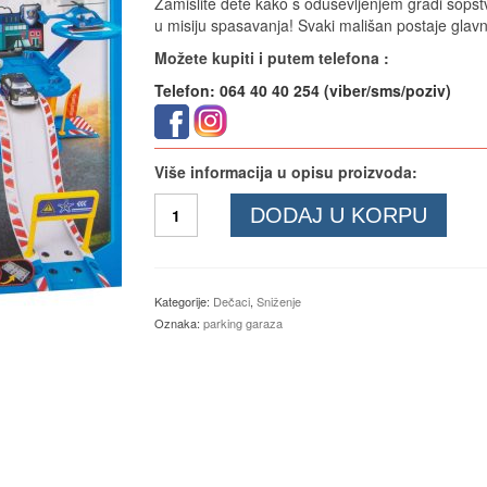
Zamislite dete kako s oduševljenjem gradi sops
u misiju spasavanja! Svaki mališan postaje glav
Možete kupiti i putem telefona :
Telefon: 064 40 40 254 (viber/sms/poziv)
Više informacija u opisu proizvoda:
Parking
DODAJ U KORPU
garaža
police
količina
Kategorije:
Dečaci
,
Sniženje
Oznaka:
parking garaza