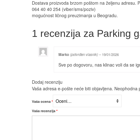
Dostava proizvoda brzom poštom na željenu adresu. 
064 40 40 254 (viber/sms/poziv)
mogućnost ličnog preuzimanja u Beogradu.
1 recenzija za
Parking g
Marko
(potvrđen vlasnik)
–
19/01/2026
Sve po dogovoru, nas klinac voli da se ig
Dodaj recenziju
Vaša adresa e-pošte neće biti objavljena.
Neophodna p
Vaša ocena
*
Vaša recenzija
*