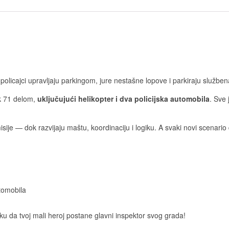
policajci upravljaju parkingom, jure nestašne lopove i parkiraju služben
ak 71 delom,
uključujući helikopter i dva policijska automobila
. Sve 
ije — dok razvijaju maštu, koordinaciju i logiku. A svaki novi scenari
utomobila
u da tvoj mali heroj postane glavni inspektor svog grada!