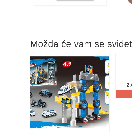
Možda će vam se svide
2,