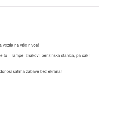
a vozila na više nivoa!
je tu – rampe, znakovi, benzinska stanica, pa čak i
o donosi satima zabave bez ekrana!