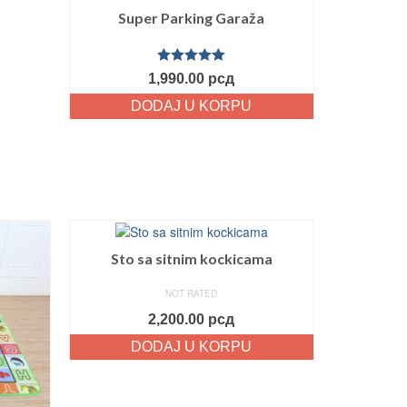
Super Parking Garaža
Ocenjeno
1,990.00
рсд
sa
5.00
od
5
DODAJ U KORPU
Sto sa sitnim kockicama
NOT RATED
2,200.00
рсд
DODAJ U KORPU