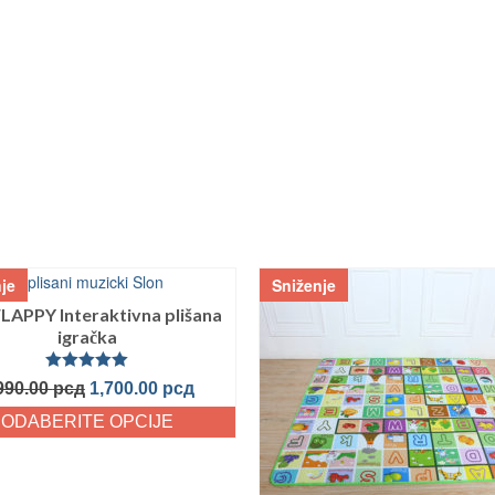
je
Sniženje
FLAPPY Interaktivna plišana
igračka
Ocenjeno
990.00
рсд
1,700.00
рсд
sa
5.00
od
5
ODABERITE OPCIJE