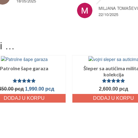
18/05/2025
MILJANA TOMAŠEV
22/10/2025
ti …
Patrolne šape garaza
Šleper sa autićima milit
kolekcija
Ocenjeno
Ocenjeno
450.00
рсд
1,990.00
рсд
2,600.00
рсд
sa
5.00
od
sa
5.00
od
5
5
DODAJ U KORPU
DODAJ U KORPU