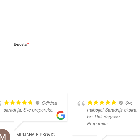
E-pošta
*
Odlična
Sve
saradnja. Sve preporuke.
najbolje! Saradnja ekstra,
brz i lak dogovor.
Preporuka.
MIRJANA FIRKOVIC