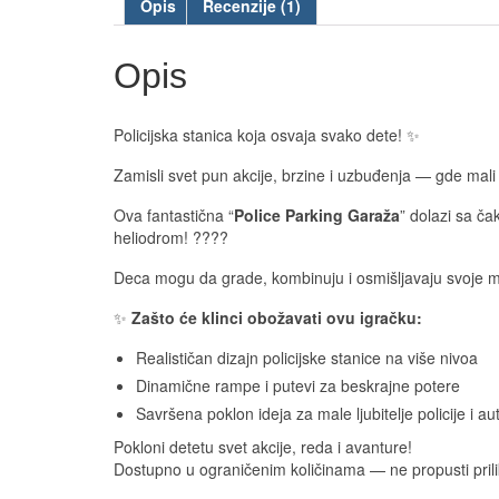
Opis
Recenzije (1)
Opis
Policijska stanica koja osvaja svako dete! ✨
Zamisli svet pun akcije, brzine i uzbuđenja — gde mali 
Ova fantastična “
Police Parking Garaža
” dolazi sa č
heliodrom! ????
Deca mogu da grade, kombinuju i osmišljavaju svoje mis
✨
Zašto će klinci obožavati ovu igračku:
Realističan dizajn policijske stanice na više nivoa
Dinamične rampe i putevi za beskrajne potere
Savršena poklon ideja za male ljubitelje policije i a
Pokloni detetu svet akcije, reda i avanture!
Dostupno u ograničenim količinama — ne propusti prilik