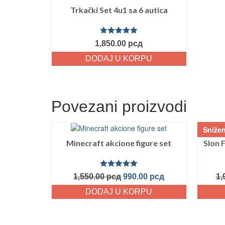
Trkački Set 4u1 sa 6 autica
Ocenjeno
1,850.00
рсд
sa
5.00
od
5
DODAJ U KORPU
Povezani proizvodi
Snižen
Minecraft akcione figure set
Slon 
Ocenjeno
1,550.00
рсд
990.00
рсд
1,
sa
5.00
od
5
DODAJ U KORPU