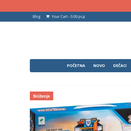
Blog
Your Cart
-
0.00
рсд
POČETNA
NOVO
DEČACI
Sniženje