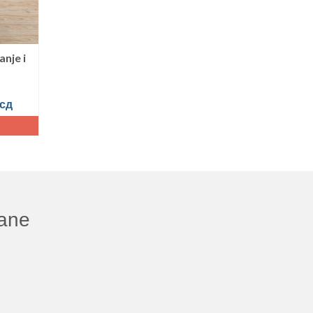
nje i
сд
šane