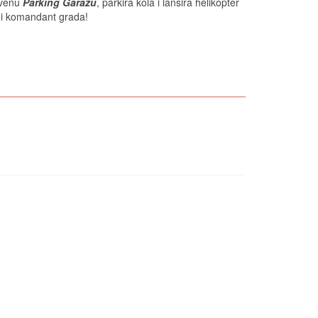
tvenu
Parking Garažu
, parkira kola i lansira helikopter
ni komandant grada!