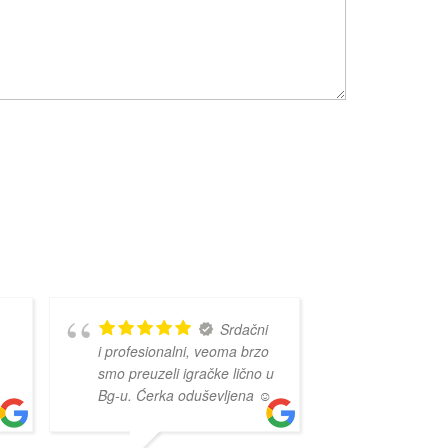
Srdačni
i profesionalni, veoma brzo
smo preuzeli igračke lično u
Bg-u. Ćerka oduševljena ☺️