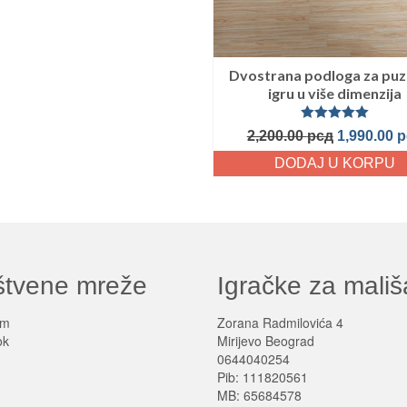
Dvostrana podloga za puza
igru u više dimenzija
Ocenjeno
2,200.00
рсд
1,990.00
р
sa
5.00
od
5
DODAJ U KORPU
štvene mreže
Igračke za mali
am
Zorana Radmilovića 4
ok
Mirijevo Beograd
0644040254
Pib: 111820561
MB: 65684578