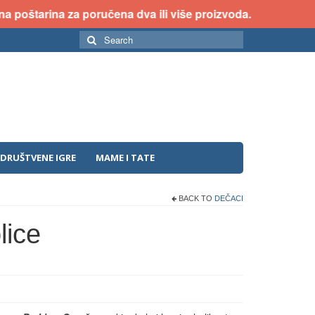
oštarina za poručena dva ili više proizvoda.
Search
for:
DRUŠTVENE IGRE
MAME I TATE
BACK TO
DEČACI
lice