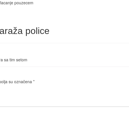
Placanje pouzecem
araža police
ra sa tim setom
olja su označena
*