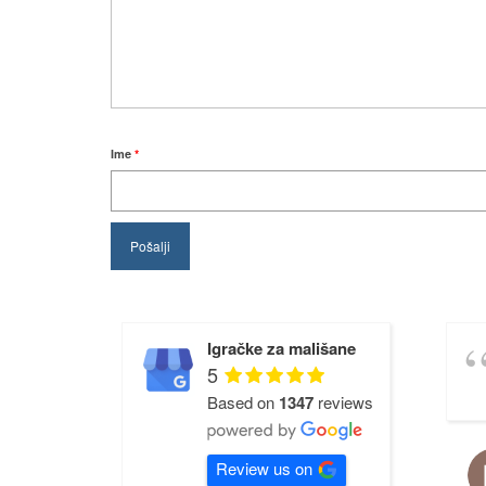
Ime
*
Igračke za mališane
5
Based on
1347
reviews
Review us on