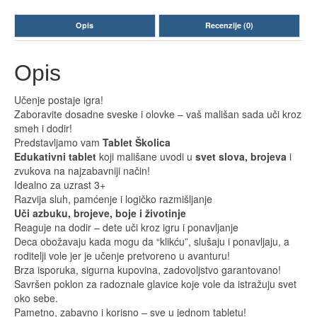
Opis
Recenzije (0)
Opis
Učenje postaje igra!
Zaboravite dosadne sveske i olovke – vaš mališan sada uči kroz
smeh i dodir!
Predstavljamo vam
Tablet Školica
Edukativni tablet
koji mališane uvodi u
svet slova, brojeva
i
zvukova na najzabavniji način!
Idealno za uzrast 3+
Razvija sluh, pamćenje i logičko razmišljanje
Uči azbuku, brojeve, boje i životinje
Reaguje na dodir – dete uči kroz igru i ponavljanje
Deca obožavaju kada mogu da “klikću”, slušaju i ponavljaju, a
roditelji vole jer je učenje pretvoreno u avanturu!
Brza isporuka, sigurna kupovina, zadovoljstvo garantovano!
Savršen poklon za radoznale glavice koje vole da istražuju svet
oko sebe.
Pametno, zabavno i korisno – sve u jednom tabletu!