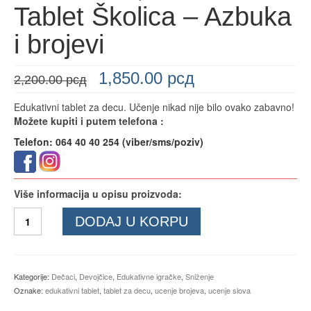
Tablet Školica – Azbuka
i brojevi
1,850.00
рсд
2,200.00
рсд
Edukativni tablet za decu. Učenje nikad nije bilo ovako zabavno!
Možete kupiti i putem telefona :
Telefon: 064 40 40 254 (viber/sms/poziv)
Više informacija u opisu proizvoda:
Tablet
DODAJ U KORPU
Školica
-
Azbuka
i
Kategorije:
Dečaci
,
Devojčice
,
Edukativne igračke
,
Sniženje
brojevi
Oznake:
edukativni tablet
,
tablet za decu
,
ucenje brojeva
,
ucenje slova
količina