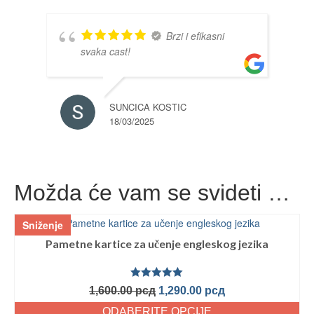
Brzi i efikasni
svaka cast!
SUNCICA KOSTIC
18/03/2025
Možda će vam se svideti …
Sniženje
Pametne kartice za učenje engleskog jezika
Ocenjeno
1,600.00
рсд
1,290.00
рсд
sa
5.00
od
5
ODABERITE OPCIJE