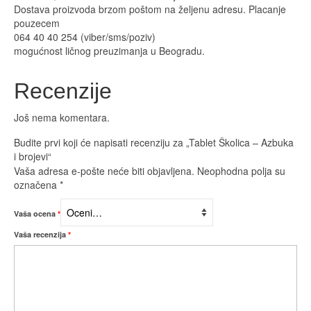
Dostava proizvoda brzom poštom na željenu adresu. Placanje
pouzecem
064 40 40 254 (viber/sms/poziv)
mogućnost ličnog preuzimanja u Beogradu.
Recenzije
Još nema komentara.
Budite prvi koji će napisati recenziju za „Tablet Školica – Azbuka
i brojevi“
Vaša adresa e-pošte neće biti objavljena.
Neophodna polja su
označena
*
Vaša ocena
*
Vaša recenzija
*