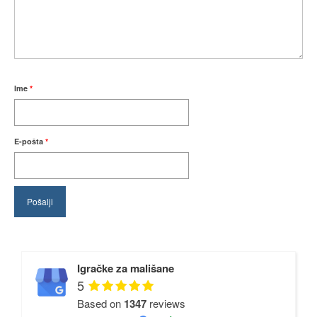
Ime
*
E-pošta
*
Igračke za mališane
5
Based on
1347
reviews