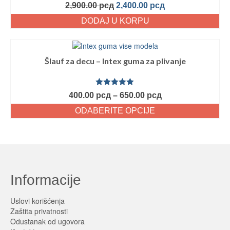
2,900.00
рсд
2,400.00
рсд
DODAJ U KORPU
Šlauf za decu – Intex guma za plivanje
Ocenjeno
400.00
рсд
–
650.00
рсд
sa
5.00
od
5
ODABERITE OPCIJE
Informacije
Uslovi korišćenja
Zaštita privatnosti
Odustanak od ugovora