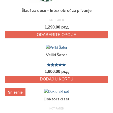
Šlauf za decu – Intex obruč za plivanje
NOT RATED
1,290.00
рсд
ODABERITE OPCIJE
Veliki Šator
Ocenjeno
1,600.00
рсд
sa
5.00
od
5
DODAJ U KORPU
Sniženje
Doktorski set
NOT RATED