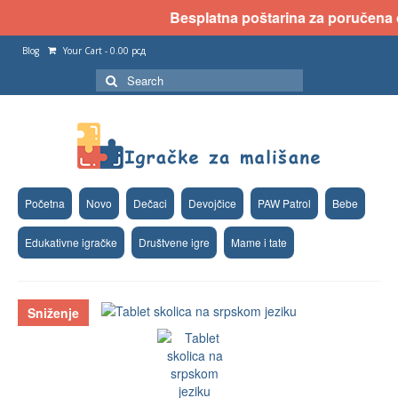
Besplatna poštarina za poručena dv
Blog
Your Cart
-
0.00
рсд
Search
for:
Početna
Novo
Dečaci
Devojčice
PAW Patrol
Bebe
Edukativne igračke
Društvene igre
Mame i tate
Sniženje