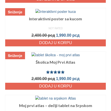
Sniženje
Interaktivni poster sa kucom
NOT RATED
2,400.00
рсд
1,990.00
рсд
DODAJ U KORPU
Sniženje
Školica Moj Prvi Atlas
Ocenjeno
2,400.00
рсд
1,990.00
рсд
sa
5.00
od
5
DODAJ U KORPU
Moj prvi atlas – dečiji tablet na Srpskom